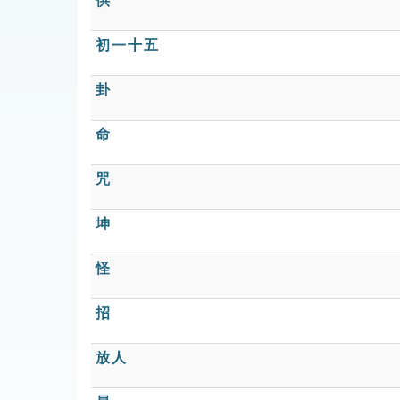
供
初一十五
卦
命
咒
坤
怪
招
放人