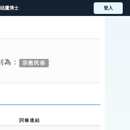
頭鷹博士
登入
別為：
宗教民俗
詞條連結