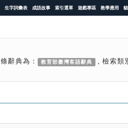
生字詞彙表
成語故事
索引選單
遊戲專區
教學應用
貓
詞條辭典為：
, 檢索類
教育部臺灣客語辭典