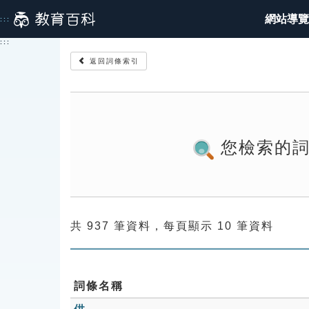
跳
網站導覽
:::
到
主
:::
要
返回詞條索引
內
容
您檢索的
共 937 筆資料，每頁顯示 10 筆資料
詞條名稱