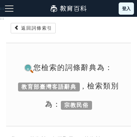
跳
登入
:::
到
主
:::
要
返回詞條索引
內
容
注音索引圖示
筆畫索引圖示
部首索引表圖示
您檢索的詞條辭典為：
, 檢索類別
教育部臺灣客語辭典
網站導覽
為：
宗教民俗
生字詞彙表
成語故事