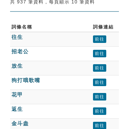
共 937 筆資料，每頁顯示 10 筆資料
索引選單
知識索引
單字索引
詞條名稱
詞條連結
往生
生命大百科索引
前往
招老公
前往
遊戲專區
放生
前往
教學應用
狗打哦歌嘴
前往
貓頭鷹博士
花甲
前往
返生
前往
金斗盎
前往