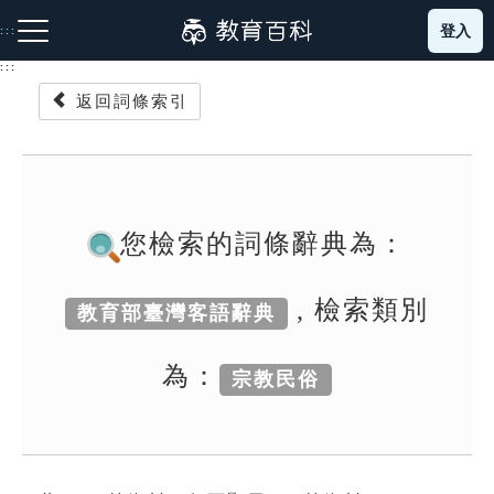
跳
登入
:::
到
主
:::
要
返回詞條索引
內
容
注音索引圖示
筆畫索引圖示
部首索引表圖示
您檢索的詞條辭典為：
, 檢索類別
教育部臺灣客語辭典
網站導覽
為：
宗教民俗
生字詞彙表
成語故事