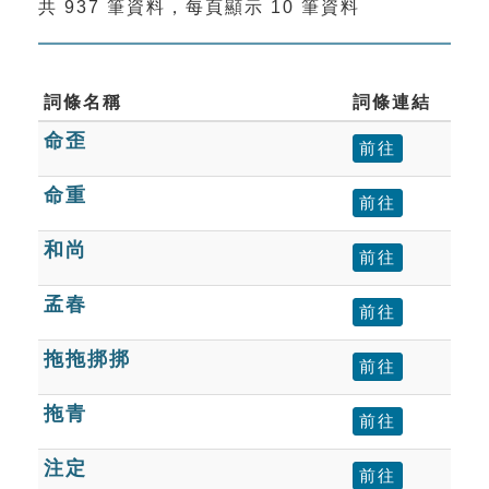
共 937 筆資料，每頁顯示 10 筆資料
索引選單
知識索引
單字索引
詞條名稱
詞條連結
命歪
生命大百科索引
前往
命重
前往
遊戲專區
和尚
前往
教學應用
孟春
前往
貓頭鷹博士
拖拖挷挷
前往
拖青
前往
注定
前往