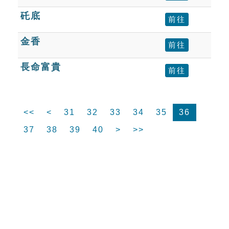
矺底
前往
金香
前往
長命富貴
前往
<<
<
31
32
33
34
35
36
37
38
39
40
>
>>