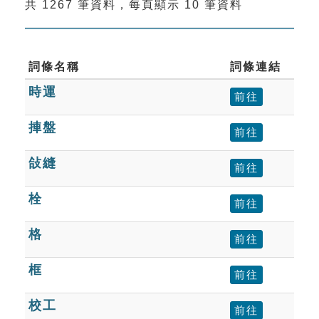
共 1267 筆資料，每頁顯示 10 筆資料
索引選單
知識索引
單字索引
詞條名稱
詞條連結
時運
生命大百科索引
前往
捙盤
前往
遊戲專區
敆縫
前往
教學應用
栓
前往
貓頭鷹博士
格
前往
框
前往
校工
前往