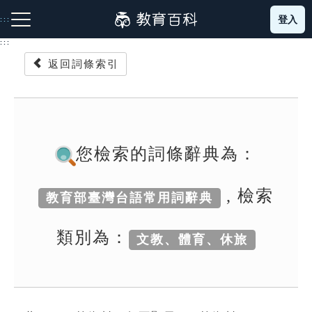
跳
登入
:::
到
主
:::
要
返回詞條索引
內
容
注音索引圖示
筆畫索引圖示
部首索引表圖示
您檢索的詞條辭典為：
, 檢索
教育部臺灣台語常用詞辭典
網站導覽
類別為：
文教、體育、休旅
生字詞彙表
成語故事