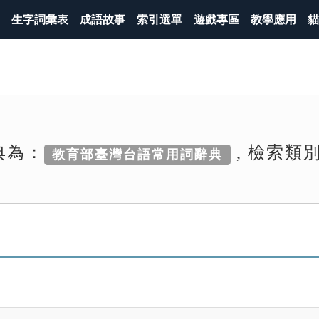
生字詞彙表
成語故事
索引選單
遊戲專區
教學應用
貓
典為：
, 檢索類
教育部臺灣台語常用詞辭典