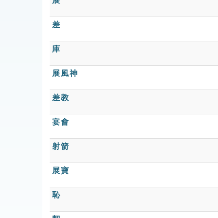
展
差
庫
展風神
差教
宴會
射箭
展寶
恥