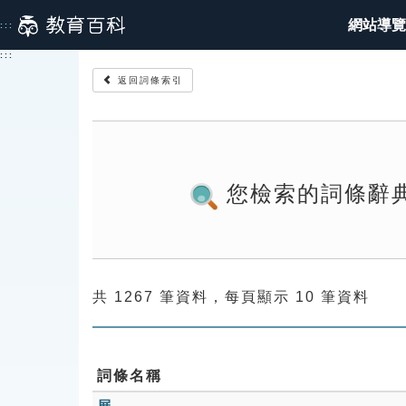
跳
網站導覽
:::
到
主
:::
要
返回詞條索引
內
容
您檢索的詞條辭
共 1267 筆資料，每頁顯示 10 筆資料
詞條名稱