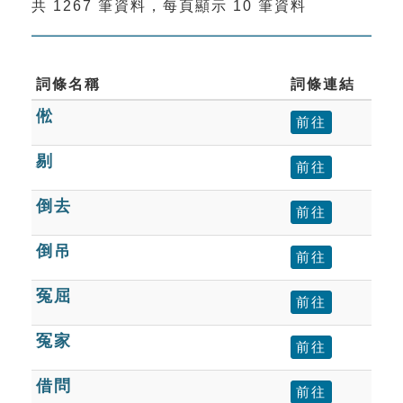
共 1267 筆資料，每頁顯示 10 筆資料
索引選單
知識索引
單字索引
詞條名稱
詞條連結
倯
生命大百科索引
前往
剔
前往
遊戲專區
倒去
前往
教學應用
倒吊
前往
貓頭鷹博士
冤屈
前往
冤家
前往
借問
前往