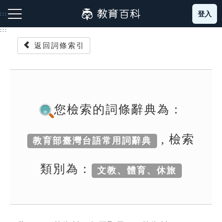
跳
登入
:::
到
主
:::
要
返回詞條索引
內
容
注音索引圖示
筆畫索引圖示
部首索引表圖示
您檢索的詞條辭典為：
, 檢索
教育部臺灣台語常用詞辭典
網站導覽
類別為：
文教、體育、休旅
生字詞彙表
成語故事