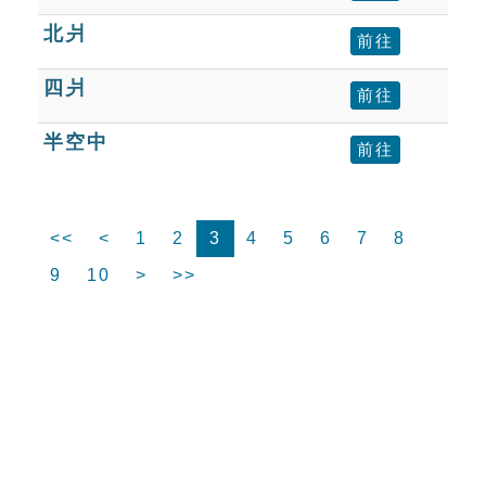
北爿
前往
四爿
前往
半空中
前往
<<
<
1
2
3
4
5
6
7
8
9
10
>
>>