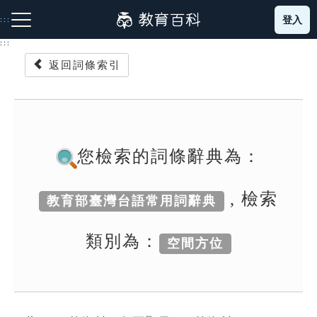
跳
登入
:::
到
主
:::
要
返回詞條索引
內
容
注音索引圖示
筆畫索引圖示
部首索引表圖示
您檢索的詞條辭典為：
, 檢索
教育部臺灣台語常用詞辭典
網站導覽
類別為：
空間方位
生字詞彙表
成語故事