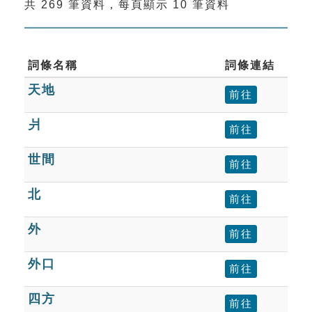
共 269 筆資料，每頁顯示 10 筆資料
索引選單
知識索引
單字索引
詞條名稱
詞條連結
天地
生命大百科索引
前往
爿
前往
遊戲專區
世間
前往
教學應用
北
前往
貓頭鷹博士
外
前往
外口
前往
四方
前往