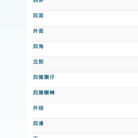
四界
四面
外面
四海
北部
四箍圍仔
四箍輾轉
外頭
四邊