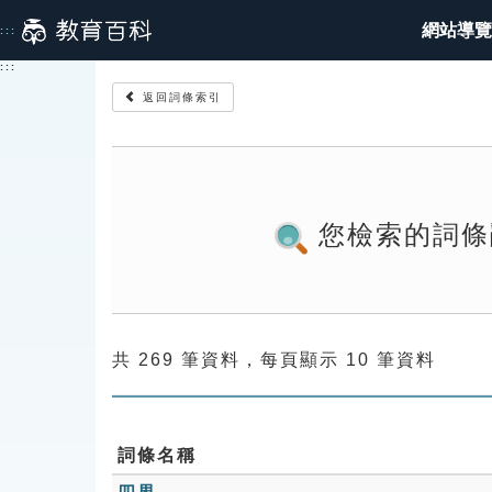
跳
網站導覽
:::
到
主
:::
要
返回詞條索引
內
容
您檢索的詞條
共 269 筆資料，每頁顯示 10 筆資料
詞條名稱