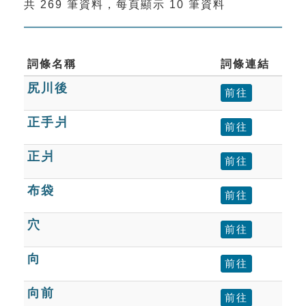
共 269 筆資料，每頁顯示 10 筆資料
索引選單
知識索引
單字索引
詞條名稱
詞條連結
尻川後
生命大百科索引
前往
正手爿
前往
遊戲專區
正爿
前往
教學應用
布袋
前往
貓頭鷹博士
穴
前往
向
前往
向前
前往