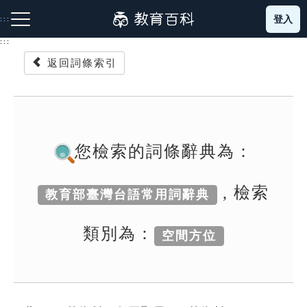
跳
登入
:::
到
主
:::
要
返回詞條索引
內
容
注音索引圖示
筆畫索引圖示
部首索引表圖示
您檢索的詞條辭典為：
, 檢索
教育部臺灣台語常用詞辭典
網站導覽
類別為：
空間方位
生字詞彙表
成語故事