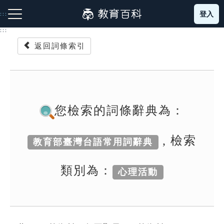
跳
登入
:::
到
主
:::
要
返回詞條索引
內
容
注音索引圖示
筆畫索引圖示
部首索引表圖示
您檢索的詞條辭典為：
, 檢索
教育部臺灣台語常用詞辭典
網站導覽
類別為：
心理活動
生字詞彙表
成語故事