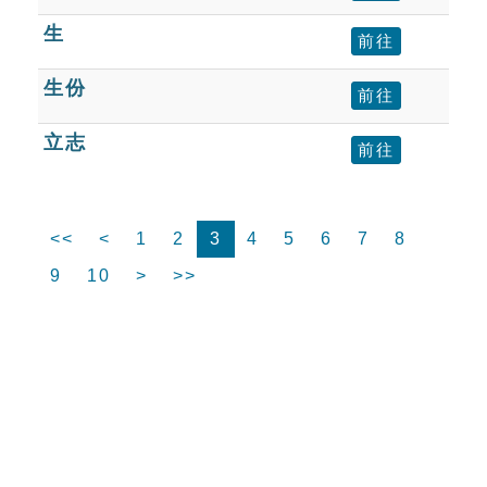
生
前往
生份
前往
立志
前往
<<
<
1
2
3
4
5
6
7
8
9
10
>
>>