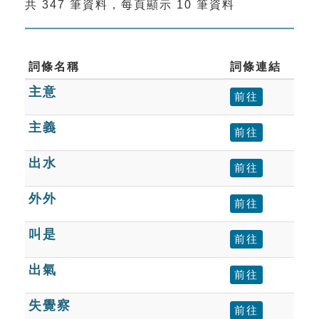
共 347 筆資料，每頁顯示 10 筆資料
索引選單
知識索引
單字索引
詞條名稱
詞條連結
主意
生命大百科索引
前往
主義
前往
遊戲專區
出水
前往
教學應用
外外
前往
貓頭鷹博士
叫是
前往
出氣
前往
失覺察
前往