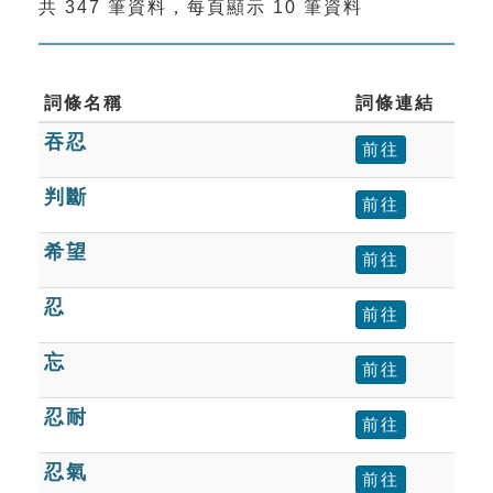
共 347 筆資料，每頁顯示 10 筆資料
索引選單
知識索引
單字索引
詞條名稱
詞條連結
吞忍
生命大百科索引
前往
判斷
前往
遊戲專區
希望
前往
教學應用
忍
前往
貓頭鷹博士
忘
前往
忍耐
前往
忍氣
前往