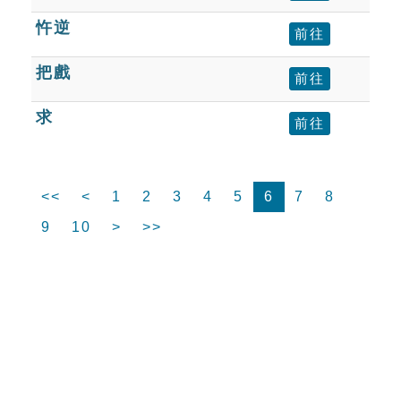
忤逆
前往
把戲
前往
求
前往
<<
<
1
2
3
4
5
6
7
8
9
10
>
>>