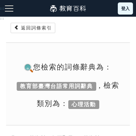
跳
登入
:::
到
主
:::
要
返回詞條索引
內
容
注音索引圖示
筆畫索引圖示
部首索引表圖示
您檢索的詞條辭典為：
, 檢索
教育部臺灣台語常用詞辭典
網站導覽
類別為：
心理活動
生字詞彙表
成語故事