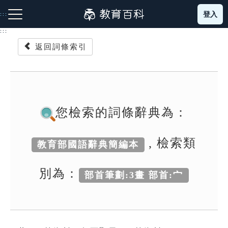
跳
登入
:::
到
主
:::
要
返回詞條索引
內
容
注音索引圖示
筆畫索引圖示
部首索引表圖示
您檢索的詞條辭典為：
, 檢索類
教育部國語辭典簡編本
網站導覽
別為：
部首筆劃:3畫 部首:宀
生字詞彙表
成語故事