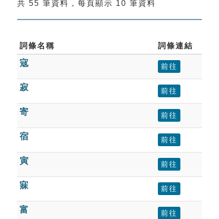
共 55 筆資料，每頁顯示 10 筆資料
索引選單
知識索引
單字索引
詞條名稱
詞條連結
寇
生命大百科索引
前往
寂
前往
遊戲專區
寄
前往
教學應用
宿
前往
貓頭鷹博士
寅
前往
寐
前往
富
前往