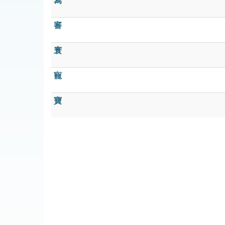
寫
審
寰
寵
寶