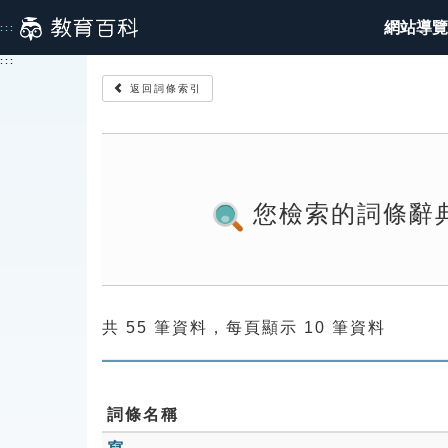
跳
網站導覽
:::
到
主
:::
要
返回詞條索引
內
容
您檢索的詞條辭
共 55 筆資料，每頁顯示 10 筆資料
詞條名稱