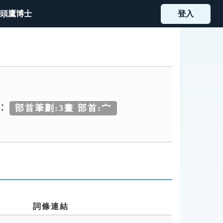
頭鷹博士
登入
：
部首筆劃:3畫 部首:宀
詞條連結