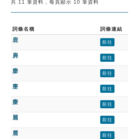
共 11 筆資料，每頁顯示 10 筆資料
索引選單
知識索引
單字索引
詞條名稱
詞條連結
鹿
生命大百科索引
前往
麂
前往
遊戲專區
麇
前往
教學應用
麈
前往
貓頭鷹博士
麋
前往
麗
前往
麓
前往