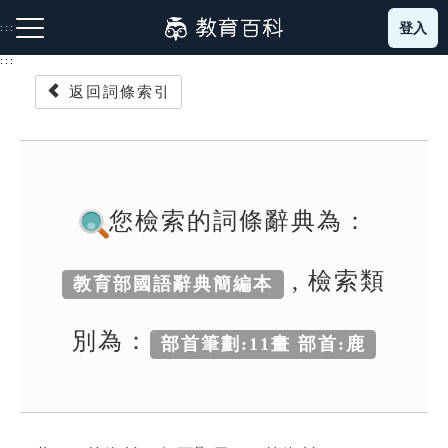
跳
登入
:::
到
主
:::
要
返回詞條索引
內
容
注音索引圖示
筆畫索引圖示
部首索引表圖示
您檢索的詞條辭典為：
, 檢索類
教育部國語辭典簡編本
網站導覽
別為：
部首筆劃:11畫 部首:鹿
生字詞彙表
成語故事