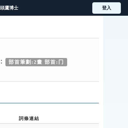
頭鷹博士
登入
：
部首筆劃:2畫 部首:冂
詞條連結