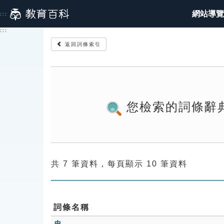
跳
網站導覽
:::
到
主
:::
要
返回詞條索引
內
容
您檢索的詞條辭
共 7 筆資料，每頁顯示 10 筆資料
詞條名稱