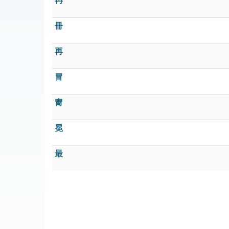
冉
冊
再
冒
冑
冕
最