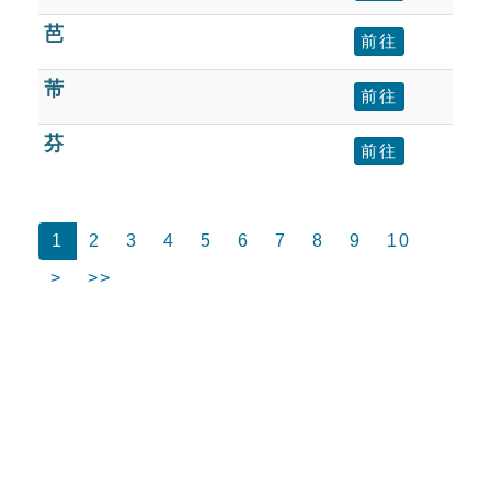
芭
前往
芾
前往
芬
前往
1
2
3
4
5
6
7
8
9
10
>
>>