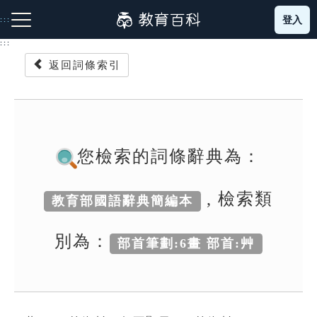
跳
登入
:::
到
主
:::
要
返回詞條索引
內
容
注音索引圖示
筆畫索引圖示
部首索引表圖示
您檢索的詞條辭典為：
, 檢索類
教育部國語辭典簡編本
網站導覽
別為：
部首筆劃:6畫 部首:艸
生字詞彙表
成語故事