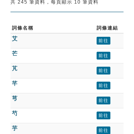
共 245 筆資料，每頁顯示 10 筆資料
索引選單
知識索引
單字索引
詞條名稱
詞條連結
艾
生命大百科索引
前往
芒
前往
遊戲專區
芃
前往
教學應用
芊
前往
貓頭鷹博士
芎
前往
芍
前往
芋
前往