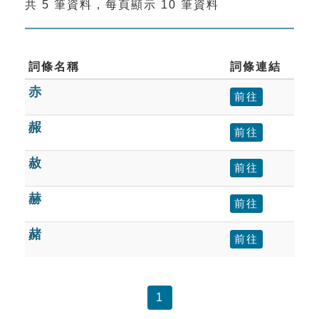
共 5 筆資料，每頁顯示 10 筆資料
索引選單
知識索引
單字索引
詞條名稱
詞條連結
赤
生命大百科索引
前往
赧
前往
遊戲專區
赦
前往
教學應用
赫
前往
貓頭鷹博士
赭
前往
1