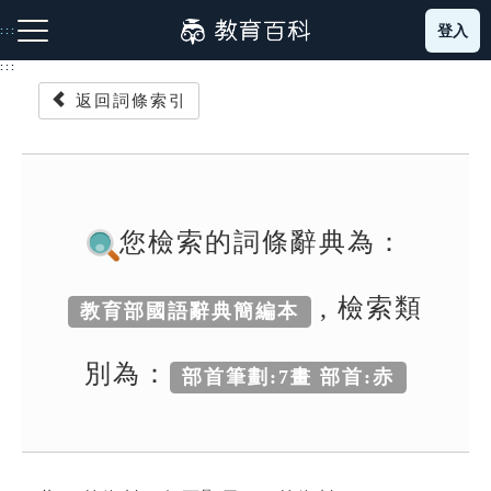
跳
登入
:::
到
主
:::
要
返回詞條索引
內
容
注音索引圖示
筆畫索引圖示
部首索引表圖示
您檢索的詞條辭典為：
, 檢索類
教育部國語辭典簡編本
網站導覽
別為：
部首筆劃:7畫 部首:赤
生字詞彙表
成語故事