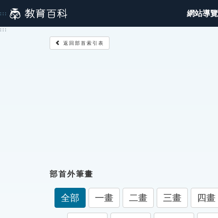
跳
網站導覽
:::
到
主
:::
要
返回部首索引表
內
容
部首外筆畫
全部
一畫
二畫
三畫
四畫