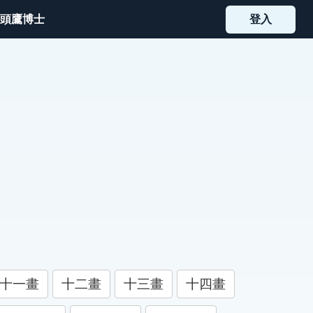
頭鷹博士
登入
十一畫
十二畫
十三畫
十四畫