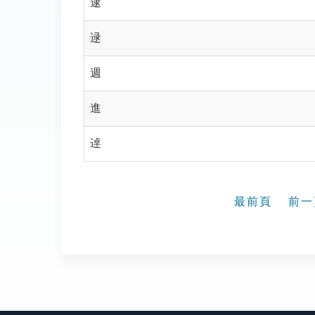
逮
逯
週
進
逴
最前頁
前一