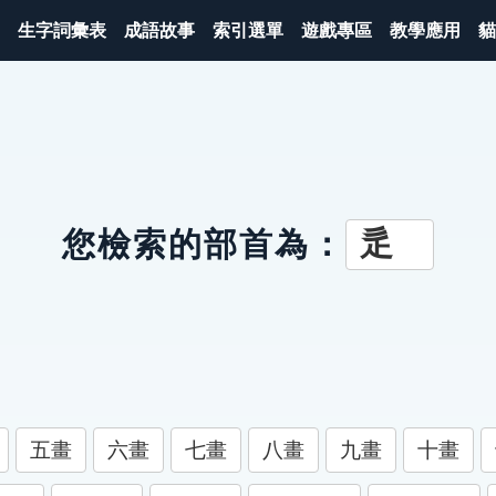
生字詞彙表
成語故事
索引選單
遊戲專區
教學應用
貓
辵
您檢索的部首為：
五畫
六畫
七畫
八畫
九畫
十畫