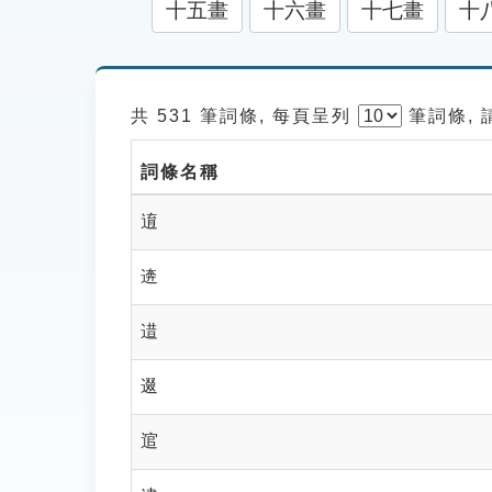
十五畫
十六畫
十七畫
十
共 531 筆詞條, 每頁呈列
筆
詞條,
詞條名稱
逳
逩
逪
逫
逭