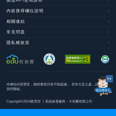
開放API使用說明
內嵌搜尋欄位說明
相關連結
常見問題
隱私權政策
本網站內容豐富，雖經審查仍有可能疏漏，
若有欠妥之處，請隨時與
我們聯絡。
貓頭鷹博士
Copyright©2014教育部
丨系統維運廠商：卡米爾有限公司
本站建議最佳瀏覽器版本為
Chrome 63+、Firefox57+、Edge79+及