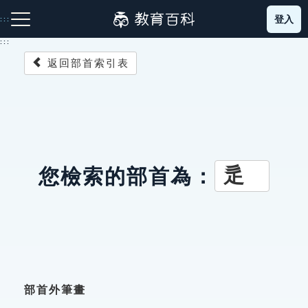
跳
登入
:::
到
主
:::
要
返回部首索引表
內
容
注音索引圖示
筆畫索引圖示
部首索引表圖示
辵
您檢索的部首為：
網站導覽
生字詞彙表
成語故事
部首外筆畫