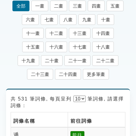
索引選單
全部
一畫
二畫
三畫
四畫
五畫
知識索引
六畫
七畫
八畫
九畫
十畫
單字索引
十一畫
十二畫
十三畫
十四畫
生命大百科索引
十五畫
十六畫
十七畫
十八畫
遊戲專區
十九畫
二十畫
二十一畫
二十二畫
教學應用
二十三畫
二十四畫
更多筆畫
貓頭鷹博士
共 531 筆詞條, 每頁呈列
筆
詞條, 請選擇
詞條：
詞條名稱
前往詞條
逓
前往