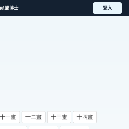
頭鷹博士
登入
十一畫
十二畫
十三畫
十四畫