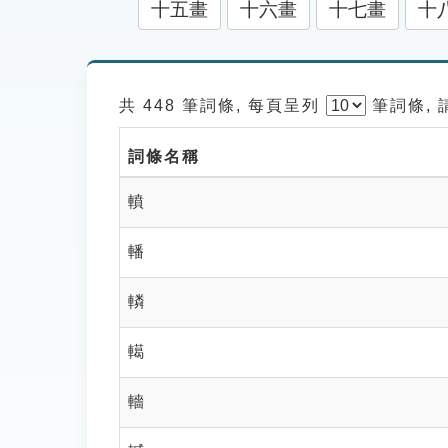
十五畫
十六畫
十七畫
十
共 448 筆詞條, 每頁呈列
筆
詞條,
詞條名稱
轒
轓
轔
轕
轖