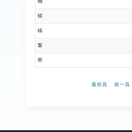
轗
轘
轙
轚
轛
最前頁
前一頁