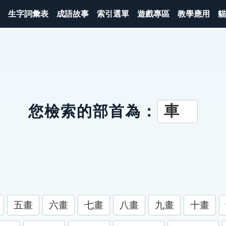
生字詞彙表
成語故事
索引選單
遊戲專區
教學應用
貓
車
您檢索的部首為：
五畫
六畫
七畫
八畫
九畫
十畫