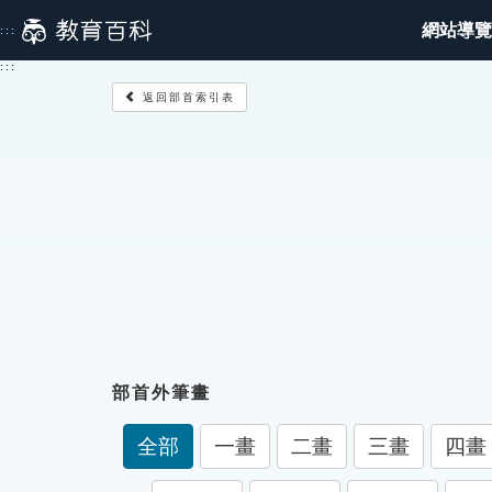
跳
網站導覽
:::
到
主
:::
要
返回部首索引表
內
容
部首外筆畫
全部
一畫
二畫
三畫
四畫