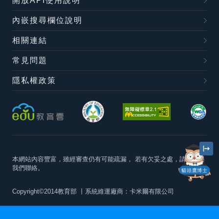
開放API使用說明
內嵌搜尋欄位說明
相關連結
常見問題
隱私權政策
本網站內容豐富，雖經審查仍有可能疏漏，
若有欠妥之處，請隨時與
我們聯絡。
貓頭鷹博士
Copyright©2014教育部
丨系統維運廠商：卡米爾有限公司
本站建議最佳瀏覽器版本為
Chrome 63+、Firefox57+、Edge79+及