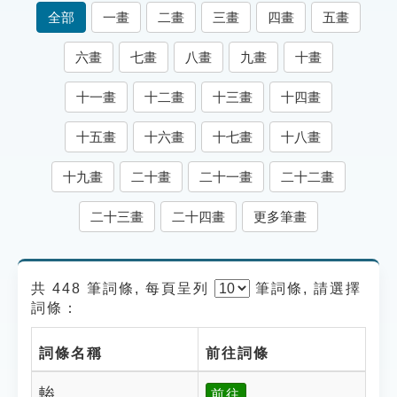
索引選單
全部
一畫
二畫
三畫
四畫
五畫
知識索引
六畫
七畫
八畫
九畫
十畫
單字索引
十一畫
十二畫
十三畫
十四畫
生命大百科索引
十五畫
十六畫
十七畫
十八畫
遊戲專區
十九畫
二十畫
二十一畫
二十二畫
教學應用
二十三畫
二十四畫
更多筆畫
貓頭鷹博士
共 448 筆詞條, 每頁呈列
筆
詞條, 請選擇
詞條：
詞條名稱
前往詞條
輽
前往