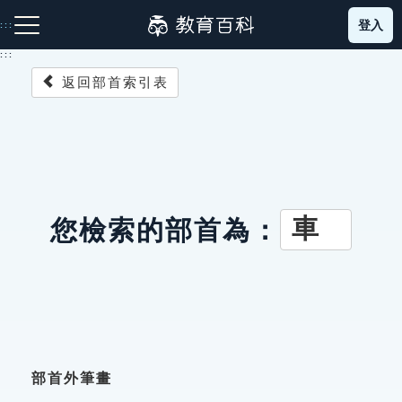
跳
登入
:::
到
主
:::
要
返回部首索引表
內
容
注音索引圖示
筆畫索引圖示
部首索引表圖示
車
您檢索的部首為：
網站導覽
生字詞彙表
成語故事
部首外筆畫