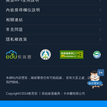
開放API使用說明
內嵌搜尋欄位說明
相關連結
常見問題
隱私權政策
本網站內容豐富，雖經審查仍有可能疏漏，
若有欠妥之處，請隨時與
我們聯絡。
貓頭鷹博士
Copyright©2014教育部
丨系統維運廠商：卡米爾有限公司
本站建議最佳瀏覽器版本為
Chrome 63+、Firefox57+、Edge79+及