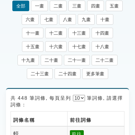
索引選單
全部
一畫
二畫
三畫
四畫
五畫
知識索引
六畫
七畫
八畫
九畫
十畫
單字索引
十一畫
十二畫
十三畫
十四畫
生命大百科索引
十五畫
十六畫
十七畫
十八畫
遊戲專區
十九畫
二十畫
二十一畫
二十二畫
教學應用
二十三畫
二十四畫
更多筆畫
貓頭鷹博士
共 448 筆詞條, 每頁呈列
筆
詞條, 請選擇
詞條：
詞條名稱
前往詞條
輊
前往