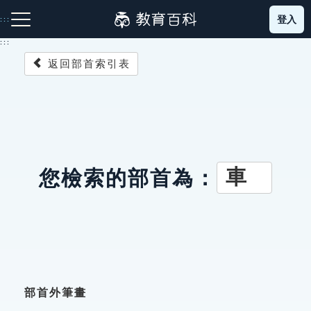
跳
登入
:::
到
主
:::
要
返回部首索引表
內
容
注音索引圖示
筆畫索引圖示
部首索引表圖示
車
您檢索的部首為：
網站導覽
生字詞彙表
成語故事
部首外筆畫