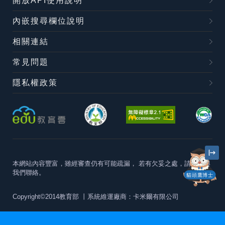
開放API使用說明
內嵌搜尋欄位說明
相關連結
常見問題
隱私權政策
本網站內容豐富，雖經審查仍有可能疏漏，
若有欠妥之處，請隨時與
我們聯絡。
貓頭鷹博士
Copyright©2014教育部
丨系統維運廠商：卡米爾有限公司
本站建議最佳瀏覽器版本為
Chrome 63+、Firefox57+、Edge79+及