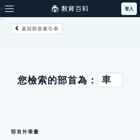
跳
登入
:::
到
主
:::
要
返回部首索引表
內
容
注音索引圖示
筆畫索引圖示
部首索引表圖示
車
您檢索的部首為：
網站導覽
生字詞彙表
成語故事
部首外筆畫