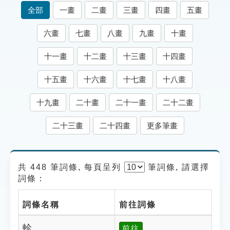
索引選單
全部
一畫
二畫
三畫
四畫
五畫
知識索引
六畫
七畫
八畫
九畫
十畫
單字索引
十一畫
十二畫
十三畫
十四畫
生命大百科索引
十五畫
十六畫
十七畫
十八畫
遊戲專區
十九畫
二十畫
二十一畫
二十二畫
教學應用
二十三畫
二十四畫
更多筆畫
貓頭鷹博士
共 448 筆詞條, 每頁呈列
筆
詞條, 請選擇
詞條：
詞條名稱
前往詞條
軫
前往