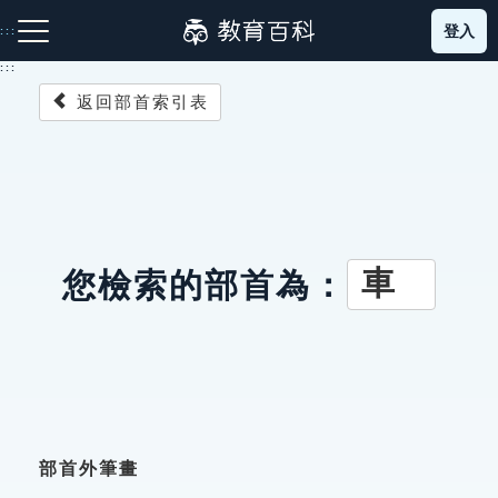
跳
登入
:::
到
主
:::
要
返回部首索引表
內
容
注音索引圖示
筆畫索引圖示
部首索引表圖示
車
您檢索的部首為：
網站導覽
生字詞彙表
成語故事
部首外筆畫