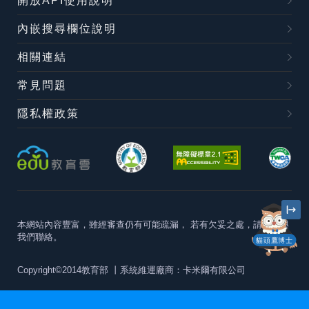
開放API使用說明
內嵌搜尋欄位說明
相關連結
常見問題
隱私權政策
本網站內容豐富，雖經審查仍有可能疏漏，
若有欠妥之處，請隨時與
我們聯絡。
貓頭鷹博士
Copyright©2014教育部
丨系統維運廠商：卡米爾有限公司
本站建議最佳瀏覽器版本為
Chrome 63+、Firefox57+、Edge79+及