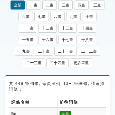
索引選單
全部
一畫
二畫
三畫
四畫
五畫
知識索引
六畫
七畫
八畫
九畫
十畫
單字索引
十一畫
十二畫
十三畫
十四畫
生命大百科索引
十五畫
十六畫
十七畫
十八畫
遊戲專區
十九畫
二十畫
二十一畫
二十二畫
教學應用
二十三畫
二十四畫
更多筆畫
貓頭鷹博士
共 448 筆詞條, 每頁呈列
筆
詞條, 請選擇
詞條：
詞條名稱
前往詞條
輀
前往