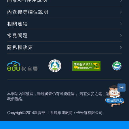
開放API使用說明
內嵌搜尋欄位說明
相關連結
常見問題
隱私權政策
本網站內容豐富，雖經審查仍有可能疏漏，
若有欠妥之處，請隨時與
我們聯絡。
貓頭鷹博士
Copyright©2014教育部
丨系統維運廠商：卡米爾有限公司
本站建議最佳瀏覽器版本為
Chrome 63+、Firefox57+、Edge79+及