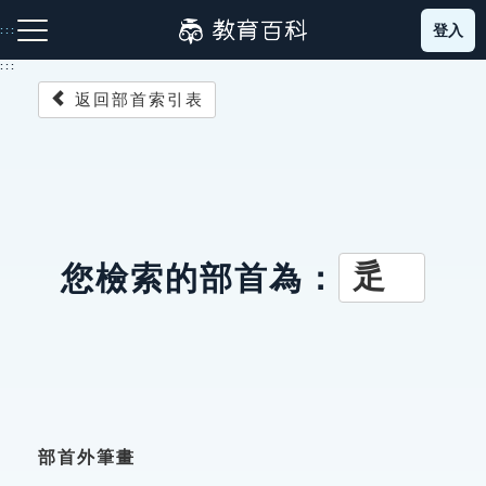
跳
登入
:::
到
主
:::
要
返回部首索引表
內
容
注音索引圖示
筆畫索引圖示
部首索引表圖示
辵
您檢索的部首為：
網站導覽
生字詞彙表
成語故事
部首外筆畫