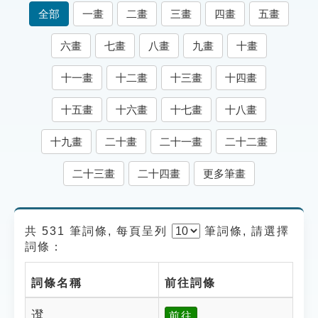
索引選單
全部
一畫
二畫
三畫
四畫
五畫
知識索引
六畫
七畫
八畫
九畫
十畫
單字索引
十一畫
十二畫
十三畫
十四畫
生命大百科索引
十五畫
十六畫
十七畫
十八畫
遊戲專區
十九畫
二十畫
二十一畫
二十二畫
教學應用
二十三畫
二十四畫
更多筆畫
貓頭鷹博士
共 531 筆詞條, 每頁呈列
筆
詞條, 請選擇
詞條：
詞條名稱
前往詞條
邆
前往