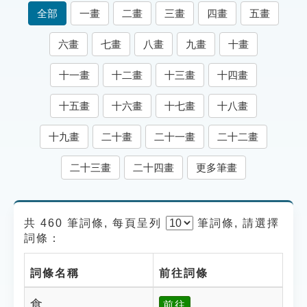
索引選單
全部
一畫
二畫
三畫
四畫
五畫
知識索引
六畫
七畫
八畫
九畫
十畫
單字索引
十一畫
十二畫
十三畫
十四畫
生命大百科索引
十五畫
十六畫
十七畫
十八畫
遊戲專區
十九畫
二十畫
二十一畫
二十二畫
教學應用
二十三畫
二十四畫
更多筆畫
貓頭鷹博士
共 460 筆詞條, 每頁呈列
筆
詞條, 請選擇
詞條：
詞條名稱
前往詞條
食
前往