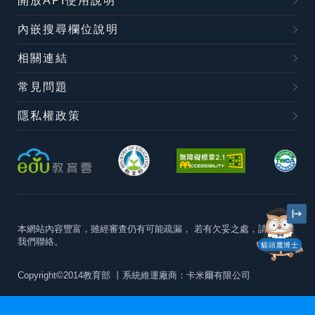
開放API使用說明
內嵌搜尋欄位說明
相關連結
常見問題
隱私權政策
本網站內容豐富，雖經審查仍有可能疏漏，
若有欠妥之處，請隨時與
我們聯絡。
貓頭鷹博士
Copyright©2014教育部
丨系統維運廠商：卡米爾有限公司
本站建議最佳瀏覽器版本為
Chrome 63+、Firefox57+、Edge79+及