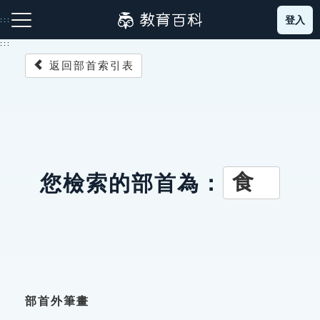
跳
登入
:::
到
主
:::
要
返回部首索引表
內
容
注音索引圖示
筆畫索引圖示
部首索引表圖示
食
您檢索的部首為：
網站導覽
生字詞彙表
成語故事
部首外筆畫