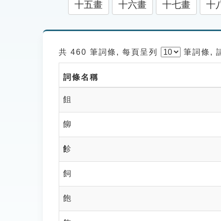
十五畫
十六畫
十七畫
十
共 460 筆詞條, 每頁呈列
筆
詞條,
詞條名稱
飷
飹
飻
飼
飽