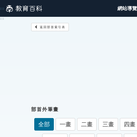
跳
網站導覽
:::
到
主
:::
要
返回部首索引表
內
容
部首外筆畫
全部
一畫
二畫
三畫
四畫