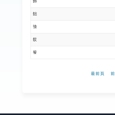
飾
飿
飸
餀
飺
最前頁