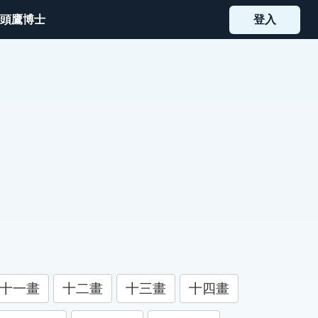
頭鷹博士
登入
十一畫
十二畫
十三畫
十四畫