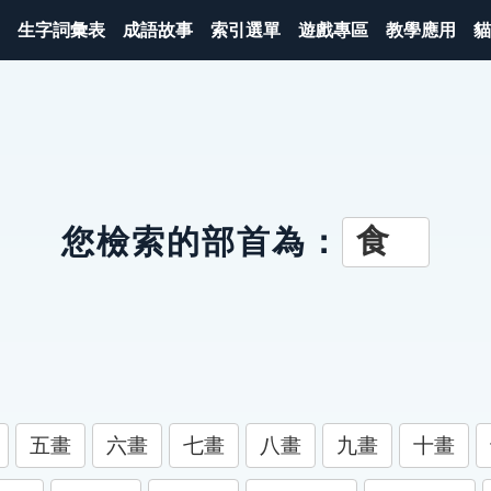
生字詞彙表
成語故事
索引選單
遊戲專區
教學應用
貓
食
您檢索的部首為：
五畫
六畫
七畫
八畫
九畫
十畫