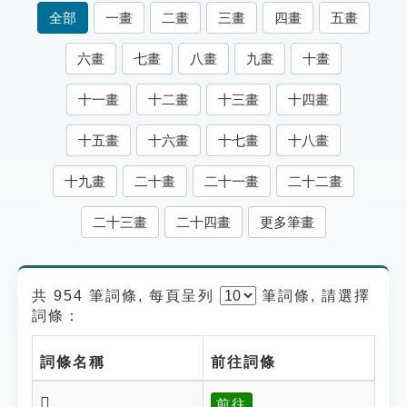
索引選單
全部
一畫
二畫
三畫
四畫
五畫
知識索引
六畫
七畫
八畫
九畫
十畫
單字索引
十一畫
十二畫
十三畫
十四畫
生命大百科索引
十五畫
十六畫
十七畫
十八畫
遊戲專區
十九畫
二十畫
二十一畫
二十二畫
教學應用
二十三畫
二十四畫
更多筆畫
貓頭鷹博士
共 954 筆詞條, 每頁呈列
筆
詞條, 請選擇
詞條：
詞條名稱
前往詞條
𨬅
前往