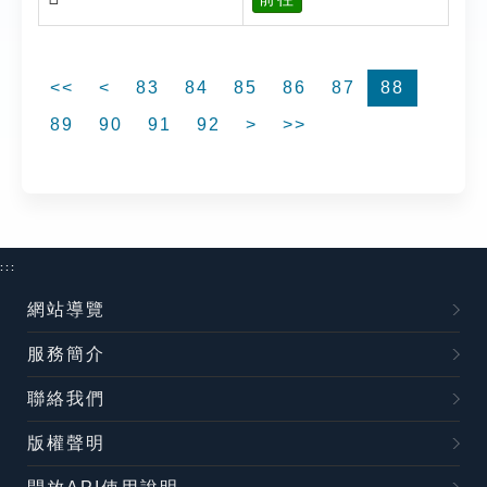
<<
<
83
84
85
86
87
88
89
90
91
92
>
>>
:::
網站導覽
服務簡介
聯絡我們
版權聲明