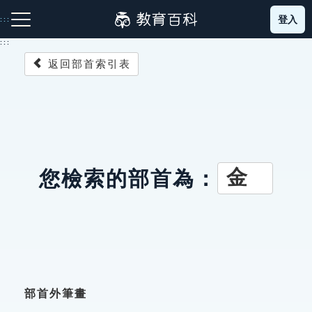
跳
登入
:::
到
主
:::
要
返回部首索引表
內
容
注音索引圖示
筆畫索引圖示
部首索引表圖示
金
您檢索的部首為：
網站導覽
生字詞彙表
成語故事
部首外筆畫