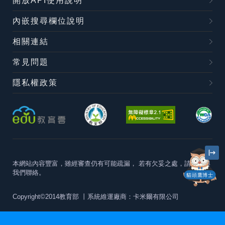
開放API使用說明
內嵌搜尋欄位說明
相關連結
常見問題
隱私權政策
本網站內容豐富，雖經審查仍有可能疏漏，
若有欠妥之處，請隨時與
我們聯絡。
貓頭鷹博士
Copyright©2014教育部
丨系統維運廠商：卡米爾有限公司
本站建議最佳瀏覽器版本為
Chrome 63+、Firefox57+、Edge79+及