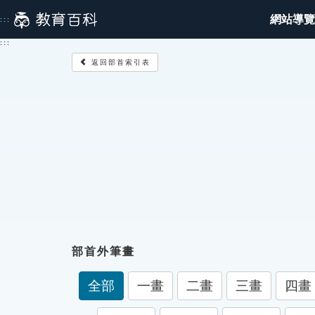
跳
網站導覽
:::
到
主
:::
要
返回部首索引表
內
容
部首外筆畫
全部
一畫
二畫
三畫
四畫