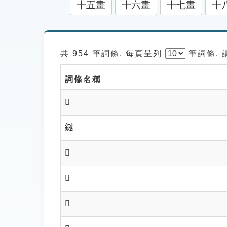
十五畫
十六畫
十七畫
十
共 954 筆詞條, 每頁呈列
筆
詞條,
詞條名稱
𨬒
𨬓
𨬔
𨬖
𨬗