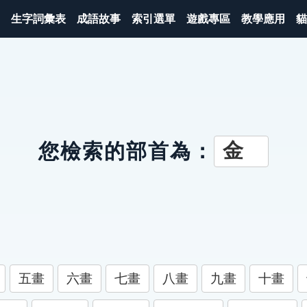
生字詞彙表
成語故事
索引選單
遊戲專區
教學應用
貓
金
您檢索的部首為：
五畫
六畫
七畫
八畫
九畫
十畫