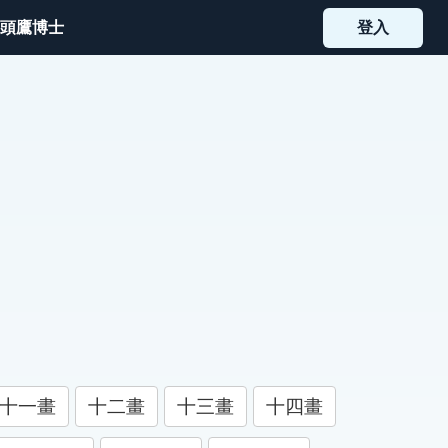
頭鷹博士
登入
十一畫
十二畫
十三畫
十四畫