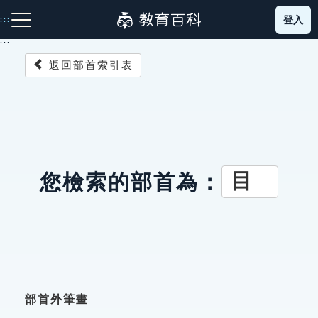
跳
登入
:::
到
主
:::
要
返回部首索引表
內
容
注音索引圖示
筆畫索引圖示
部首索引表圖示
目
您檢索的部首為：
網站導覽
生字詞彙表
成語故事
部首外筆畫