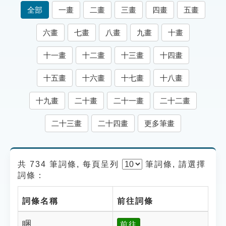
索引選單
全部
一畫
二畫
三畫
四畫
五畫
知識索引
六畫
七畫
八畫
九畫
十畫
單字索引
十一畫
十二畫
十三畫
十四畫
生命大百科索引
十五畫
十六畫
十七畫
十八畫
遊戲專區
十九畫
二十畫
二十一畫
二十二畫
教學應用
二十三畫
二十四畫
更多筆畫
貓頭鷹博士
共 734 筆詞條, 每頁呈列
筆
詞條, 請選擇
詞條：
詞條名稱
前往詞條
睏
前往