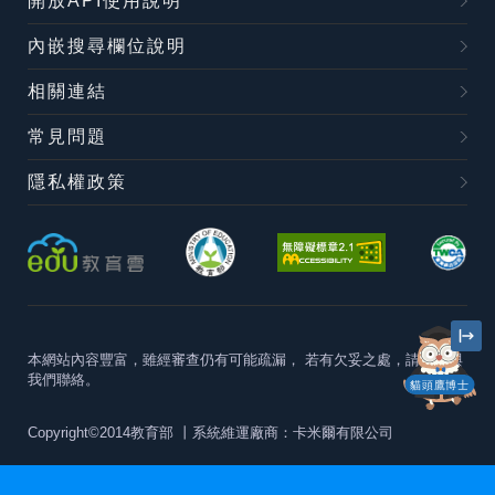
開放API使用說明
內嵌搜尋欄位說明
相關連結
常見問題
隱私權政策
本網站內容豐富，雖經審查仍有可能疏漏，
若有欠妥之處，請隨時與
我們聯絡。
貓頭鷹博士
Copyright©2014教育部
丨系統維運廠商：卡米爾有限公司
本站建議最佳瀏覽器版本為
Chrome 63+、Firefox57+、Edge79+及