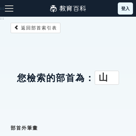
跳
登入
:::
到
主
:::
要
返回部首索引表
內
容
注音索引圖示
筆畫索引圖示
部首索引表圖示
山
您檢索的部首為：
網站導覽
生字詞彙表
成語故事
部首外筆畫