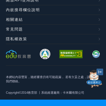
開放API使用說明
內嵌搜尋欄位說明
相關連結
常見問題
隱私權政策
本網站內容豐富，雖經審查仍有可能疏漏，
若有欠妥之處，請隨時與
我們聯絡。
貓頭鷹博士
Copyright©2014教育部
丨系統維運廠商：卡米爾有限公司
本站建議最佳瀏覽器版本為
Chrome 63+、Firefox57+、Edge79+及