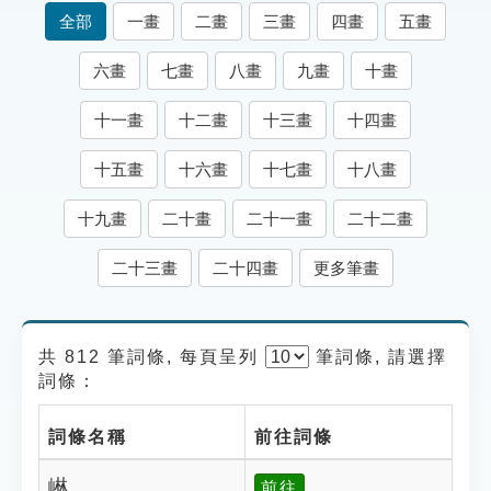
索引選單
全部
一畫
二畫
三畫
四畫
五畫
知識索引
六畫
七畫
八畫
九畫
十畫
單字索引
十一畫
十二畫
十三畫
十四畫
生命大百科索引
十五畫
十六畫
十七畫
十八畫
遊戲專區
十九畫
二十畫
二十一畫
二十二畫
教學應用
二十三畫
二十四畫
更多筆畫
貓頭鷹博士
共 812 筆詞條, 每頁呈列
筆
詞條, 請選擇
詞條：
詞條名稱
前往詞條
崊
前往