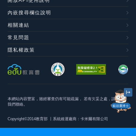
開放API使用說明
內嵌搜尋欄位說明
相關連結
常見問題
隱私權政策
本網站內容豐富，雖經審查仍有可能疏漏，
若有欠妥之處，請隨時與
我們聯絡。
貓頭鷹博士
Copyright©2014教育部
丨系統維運廠商：卡米爾有限公司
本站建議最佳瀏覽器版本為
Chrome 63+、Firefox57+、Edge79+及