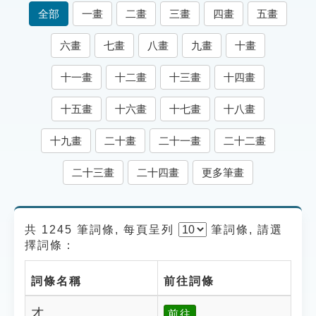
索引選單
全部
一畫
二畫
三畫
四畫
五畫
知識索引
六畫
七畫
八畫
九畫
十畫
單字索引
十一畫
十二畫
十三畫
十四畫
生命大百科索引
十五畫
十六畫
十七畫
十八畫
遊戲專區
十九畫
二十畫
二十一畫
二十二畫
教學應用
二十三畫
二十四畫
更多筆畫
貓頭鷹博士
共 1245 筆詞條, 每頁呈列
筆
詞條, 請選
擇詞條：
詞條名稱
前往詞條
才
前往