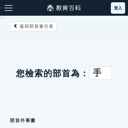
跳
登入
:::
到
主
:::
要
返回部首索引表
內
容
注音索引圖示
筆畫索引圖示
部首索引表圖示
手
您檢索的部首為：
網站導覽
生字詞彙表
成語故事
部首外筆畫