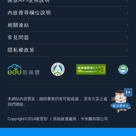
開放API使用說明
內嵌搜尋欄位說明
相關連結
常見問題
隱私權政策
本網站內容豐富，雖經審查仍有可能疏漏，
若有欠妥之處，請隨時與
我們聯絡。
貓頭鷹博士
Copyright©2014教育部
丨系統維運廠商：卡米爾有限公司
本站建議最佳瀏覽器版本為
Chrome 63+、Firefox57+、Edge79+及