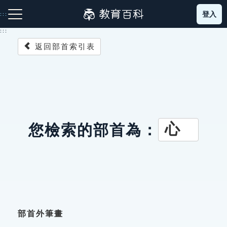
跳
登入
:::
到
主
:::
要
返回部首索引表
內
容
注音索引圖示
筆畫索引圖示
部首索引表圖示
心
您檢索的部首為：
網站導覽
生字詞彙表
成語故事
部首外筆畫