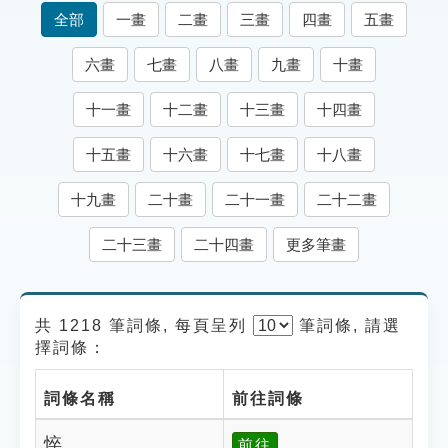
索引選單
全部
一畫
二畫
三畫
四畫
五畫
知識索引
六畫
七畫
八畫
九畫
十畫
單字索引
十一畫
十二畫
十三畫
十四畫
生命大百科索引
十五畫
十六畫
十七畫
十八畫
遊戲專區
十九畫
二十畫
二十一畫
二十二畫
教學應用
二十三畫
二十四畫
更多筆畫
貓頭鷹博士
共 1218 筆詞條, 每頁呈列
筆
詞條, 請選
擇詞條：
詞條名稱
前往詞條
悴
前往