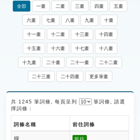
索引選單
全部
一畫
二畫
三畫
四畫
五畫
知識索引
六畫
七畫
八畫
九畫
十畫
單字索引
十一畫
十二畫
十三畫
十四畫
生命大百科索引
十五畫
十六畫
十七畫
十八畫
遊戲專區
十九畫
二十畫
二十一畫
二十二畫
教學應用
二十三畫
二十四畫
更多筆畫
貓頭鷹博士
共 1245 筆詞條, 每頁呈列
筆
詞條, 請選
擇詞條：
詞條名稱
前往詞條
捩
前往