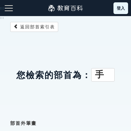
跳
登入
:::
到
主
:::
要
返回部首索引表
內
容
注音索引圖示
筆畫索引圖示
部首索引表圖示
手
您檢索的部首為：
網站導覽
生字詞彙表
成語故事
部首外筆畫