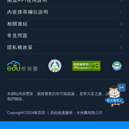
開放API使用說明
內嵌搜尋欄位說明
相關連結
常見問題
隱私權政策
本網站內容豐富，雖經審查仍有可能疏漏，
若有欠妥之處，請隨時與
我們聯絡。
貓頭鷹博士
Copyright©2014教育部
丨系統維運廠商：卡米爾有限公司
本站建議最佳瀏覽器版本為
Chrome 63+、Firefox57+、Edge79+及