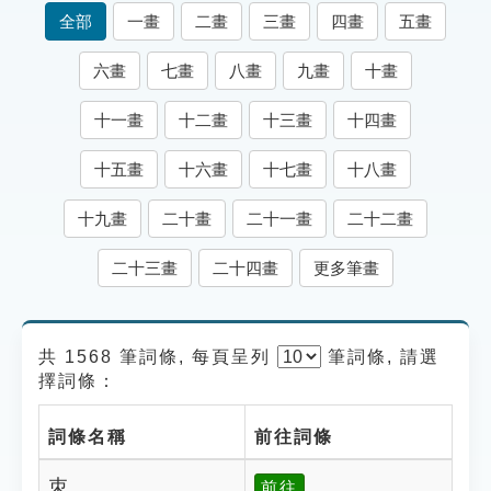
索引選單
全部
一畫
二畫
三畫
四畫
五畫
知識索引
六畫
七畫
八畫
九畫
十畫
單字索引
十一畫
十二畫
十三畫
十四畫
生命大百科索引
十五畫
十六畫
十七畫
十八畫
遊戲專區
十九畫
二十畫
二十一畫
二十二畫
教學應用
二十三畫
二十四畫
更多筆畫
貓頭鷹博士
共 1568 筆詞條, 每頁呈列
筆
詞條, 請選
擇詞條：
詞條名稱
前往詞條
朿
前往