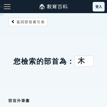
跳
登入
:::
到
主
:::
要
返回部首索引表
內
容
注音索引圖示
筆畫索引圖示
部首索引表圖示
木
您檢索的部首為：
網站導覽
生字詞彙表
成語故事
部首外筆畫