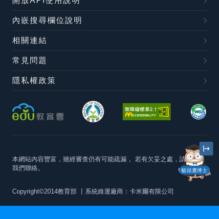
開放API使用說明
內嵌搜尋欄位說明
相關連結
常見問題
隱私權政策
本網站內容豐富，雖經審查仍有可能疏漏，
若有欠妥之處，請隨時與
我們聯絡。
貓頭鷹博士
Copyright©2014教育部
丨系統維運廠商：卡米爾有限公司
本站建議最佳瀏覽器版本為
Chrome 63+、Firefox57+、Edge79+及