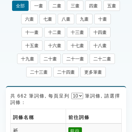
索引選單
全部
一畫
二畫
三畫
四畫
五畫
知識索引
六畫
七畫
八畫
九畫
十畫
單字索引
十一畫
十二畫
十三畫
十四畫
生命大百科索引
十五畫
十六畫
十七畫
十八畫
遊戲專區
十九畫
二十畫
二十一畫
二十二畫
教學應用
二十三畫
二十四畫
更多筆畫
貓頭鷹博士
共 662 筆詞條, 每頁呈列
筆
詞條, 請選擇
詞條：
詞條名稱
前往詞條
衹
前往