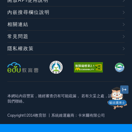
開放API使用說明
內嵌搜尋欄位說明
相關連結
常見問題
隱私權政策
本網站內容豐富，雖經審查仍有可能疏漏，
若有欠妥之處，請隨時與
我們聯絡。
貓頭鷹博士
Copyright©2014教育部
丨系統維運廠商：卡米爾有限公司
本站建議最佳瀏覽器版本為
Chrome 63+、Firefox57+、Edge79+及