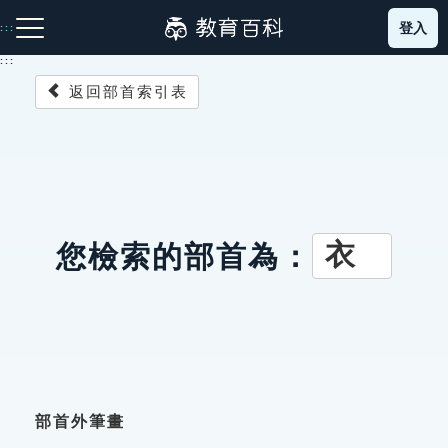
跳
登入
:::
到
主
:::
要
返回部首索引表
內
容
注音索引圖示
筆畫索引圖示
部首索引表圖示
衣
您檢索的部首為：
網站導覽
生字詞彙表
成語故事
部首外筆畫