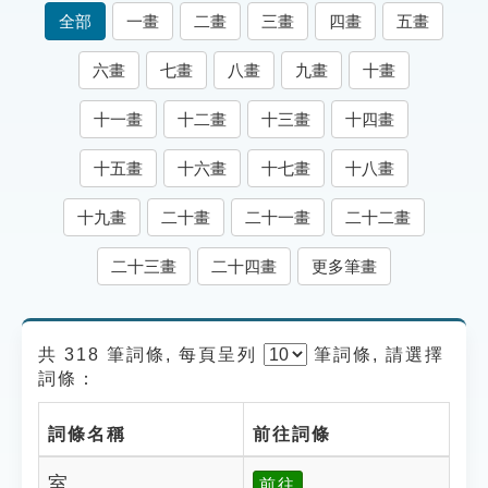
索引選單
全部
一畫
二畫
三畫
四畫
五畫
知識索引
六畫
七畫
八畫
九畫
十畫
單字索引
十一畫
十二畫
十三畫
十四畫
生命大百科索引
十五畫
十六畫
十七畫
十八畫
遊戲專區
十九畫
二十畫
二十一畫
二十二畫
教學應用
二十三畫
二十四畫
更多筆畫
貓頭鷹博士
共 318 筆詞條, 每頁呈列
筆
詞條, 請選擇
詞條：
詞條名稱
前往詞條
室
前往