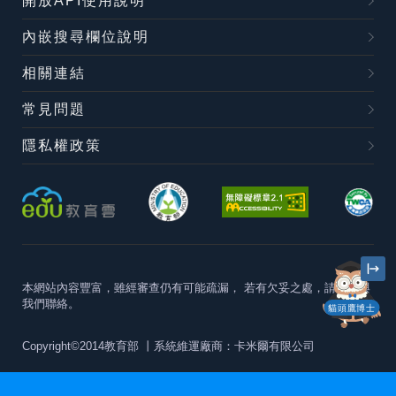
開放API使用說明
內嵌搜尋欄位說明
相關連結
常見問題
隱私權政策
本網站內容豐富，雖經審查仍有可能疏漏，
若有欠妥之處，請隨時與
我們聯絡。
貓頭鷹博士
Copyright©2014教育部
丨系統維運廠商：卡米爾有限公司
本站建議最佳瀏覽器版本為
Chrome 63+、Firefox57+、Edge79+及