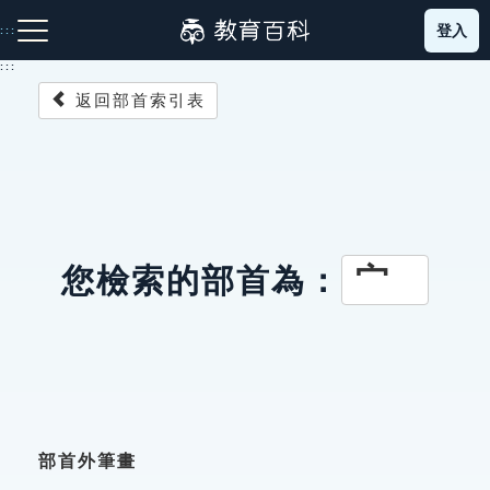
跳
登入
:::
到
主
:::
要
返回部首索引表
內
容
注音索引圖示
筆畫索引圖示
部首索引表圖示
宀
您檢索的部首為：
網站導覽
生字詞彙表
成語故事
部首外筆畫