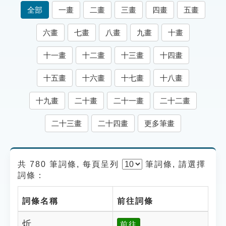
索引選單
全部
一畫
二畫
三畫
四畫
五畫
知識索引
六畫
七畫
八畫
九畫
十畫
單字索引
十一畫
十二畫
十三畫
十四畫
生命大百科索引
十五畫
十六畫
十七畫
十八畫
遊戲專區
十九畫
二十畫
二十一畫
二十二畫
教學應用
二十三畫
二十四畫
更多筆畫
貓頭鷹博士
共 780 筆詞條, 每頁呈列
筆
詞條, 請選擇
詞條：
詞條名稱
前往詞條
炘
前往