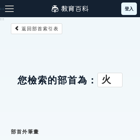
跳
登入
:::
到
主
:::
要
返回部首索引表
內
容
注音索引圖示
筆畫索引圖示
部首索引表圖示
火
您檢索的部首為：
網站導覽
生字詞彙表
成語故事
部首外筆畫