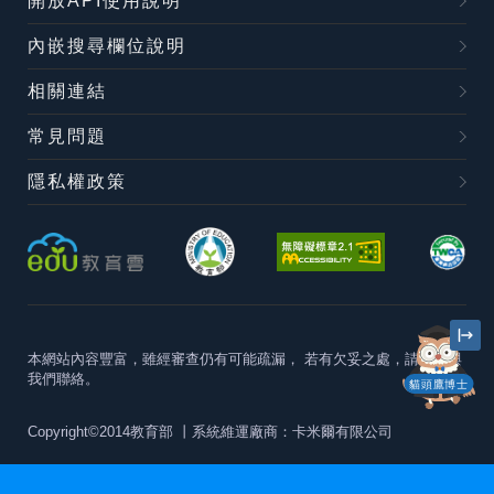
開放API使用說明
內嵌搜尋欄位說明
相關連結
常見問題
隱私權政策
本網站內容豐富，雖經審查仍有可能疏漏，
若有欠妥之處，請隨時與
我們聯絡。
貓頭鷹博士
Copyright©2014教育部
丨系統維運廠商：卡米爾有限公司
本站建議最佳瀏覽器版本為
Chrome 63+、Firefox57+、Edge79+及