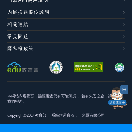
開放API使用說明
內嵌搜尋欄位說明
相關連結
常見問題
隱私權政策
本網站內容豐富，雖經審查仍有可能疏漏，
若有欠妥之處，請隨時與
我們聯絡。
貓頭鷹博士
Copyright©2014教育部
丨系統維運廠商：卡米爾有限公司
本站建議最佳瀏覽器版本為
Chrome 63+、Firefox57+、Edge79+及