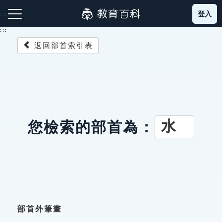
跳
登入
:::
到
主
:::
要
返回部首索引表
內
容
注音索引圖示
筆畫索引圖示
部首索引表圖示
水
您檢索的部首為：
網站導覽
生字詞彙表
成語故事
部首外筆畫