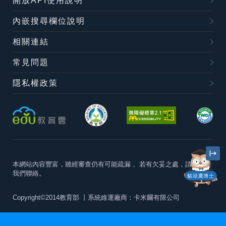
開放API使用說明
內嵌搜尋欄位說明
相關連結
常見問題
隱私權政策
本網站內容豐富，雖經審查仍有可能疏漏，
若有欠妥之處，請隨時與
我們聯絡。
貓頭鷹博士
Copyright©2014教育部
丨系統維運廠商：卡米爾有限公司
本站建議最佳瀏覽器版本為
Chrome 63+、Firefox57+、Edge79+及