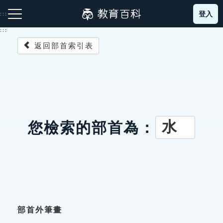
跳
登入
:::
到
主
:::
要
返回部首索引表
內
容
注音索引圖示
筆畫索引圖示
部首索引表圖示
水
您檢索的部首為：
網站導覽
生字詞彙表
成語故事
部首外筆畫