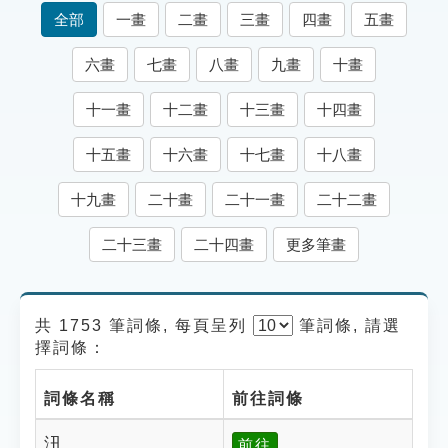
索引選單
全部
一畫
二畫
三畫
四畫
五畫
知識索引
六畫
七畫
八畫
九畫
十畫
單字索引
十一畫
十二畫
十三畫
十四畫
生命大百科索引
十五畫
十六畫
十七畫
十八畫
遊戲專區
十九畫
二十畫
二十一畫
二十二畫
教學應用
二十三畫
二十四畫
更多筆畫
貓頭鷹博士
共 1753 筆詞條, 每頁呈列
筆
詞條, 請選
擇詞條：
詞條名稱
前往詞條
沑
前往