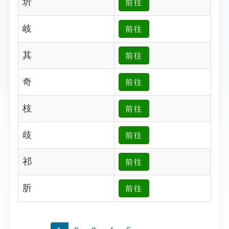
圻
前往
索引選單
知識索引
岐
前往
單字索引
其
前往
生命大百科索引
奇
前往
遊戲專區
枝
前往
教學應用
歧
前往
貓頭鷹博士
祁
前往
肵
前往