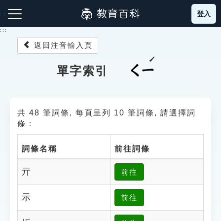
跳
登入
:::
到
主
:::
要
返回注音輸入頁
內
容
注音索引圖示
筆畫索引圖示
部首索引表圖示
ㄑㄧ
單字索引
共 48 筆詞條, 每頁呈列 10 筆詞條, 請選擇詞
條：
詞條名稱
前往詞條
網站導覽
亓
前往
生字詞彙表
示
前往
成語故事