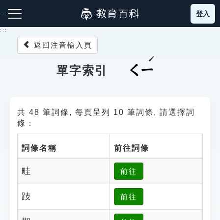
跳
登入
:::
到
主
:::
要
返回注音輸入頁
內
容
注音索引圖示
筆畫索引圖示
部首索引表圖示
ㄑㄧ
單字索引
共 48 筆詞條, 每頁呈列 10 筆詞條, 請選擇詞
條：
詞條名稱
前往詞條
網站導覽
畦
前往
生字詞彙表
跂
前往
成語故事