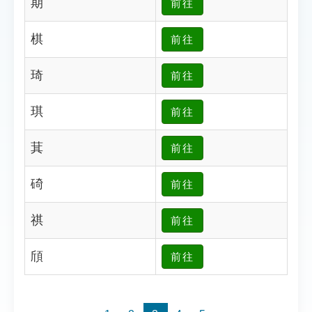
期
前往
索引選單
知識索引
棋
前往
單字索引
琦
前往
生命大百科索引
琪
前往
遊戲專區
萁
前往
教學應用
碕
前往
貓頭鷹博士
祺
前往
頎
前往