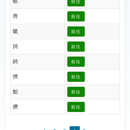
蜞
前往
索引選單
知識索引
齊
前往
單字索引
畿
前往
生命大百科索引
踦
前往
遊戲專區
錡
前往
教學應用
懠
前往
貓頭鷹博士
鮨
前往
臍
前往