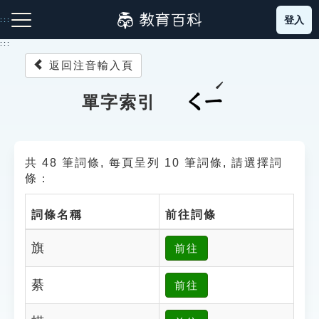
跳
登入
:::
到
主
:::
要
返回注音輸入頁
內
容
注音索引圖示
筆畫索引圖示
部首索引表圖示
ㄑㄧ
單字索引
共 48 筆詞條, 每頁呈列 10 筆詞條, 請選擇詞
條：
詞條名稱
前往詞條
網站導覽
旗
前往
生字詞彙表
綦
前往
成語故事