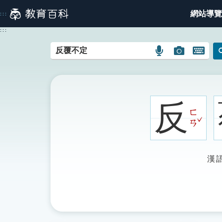
跳
網站導覽
:::
到
主
:::
要
內
語
圖
開
容
言
片
啟
搜
搜
鍵
尋
尋
盤
圖
圖
圖
反
示
示
示
ㄈ
ˇ
ㄢ
漢