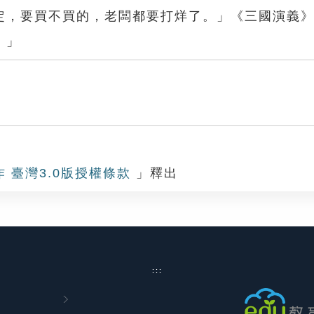
定，要買不買的，老闆都要打烊了。」《三國演義
。」
定
作 臺灣3.0版授權條款
」釋出
:::