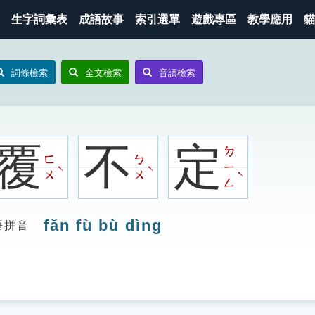
生字詞彙表
成語故事
索引選單
遊戲專區
教學應用
貓
詞條檢索
全文檢索
音讀檢索
覆
不
定
ㄉ
ㄈ
ㄅ
ㄧ
ˋ
ˋ
ˋ
ㄨ
ㄨ
ㄥ
fǎn fù bù dìng
語拼音