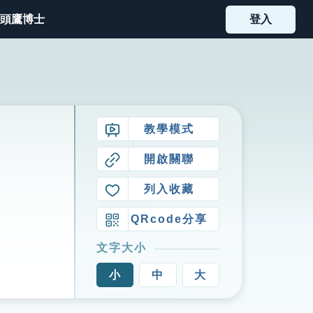
頭鷹博士
登入
教學模式
開啟關聯
列入收藏
QRcode分享
文字大小
小
中
大