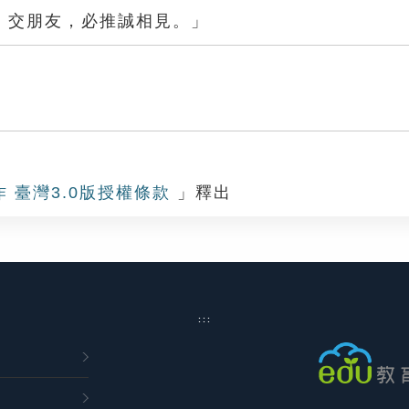
，交朋友，必推誠相見。」
見
作 臺灣3.0版授權條款
」釋出
:::