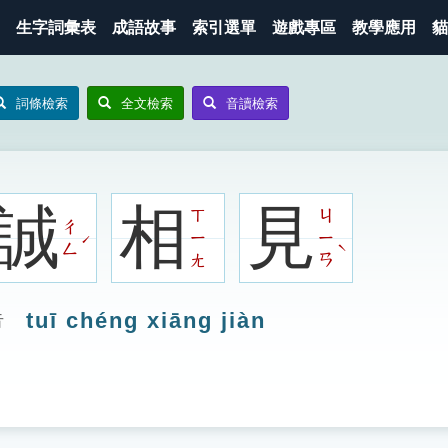
生字詞彙表
成語故事
索引選單
遊戲專區
教學應用
貓
詞條檢索
全文檢索
音讀檢索
誠
相
見
ㄒ
ㄐ
ㄔ
ㄧ
ㄧ
ˊ
ˋ
ㄥ
ㄤ
ㄢ
tuī chéng xiāng jiàn
音