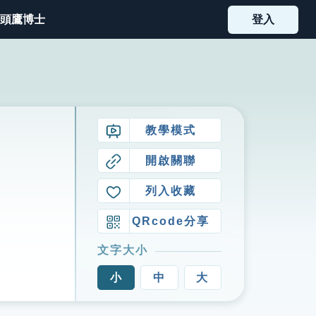
頭鷹博士
登入
教學模式
開啟關聯
列入收藏
QRcode分享
文字大小
小
中
大