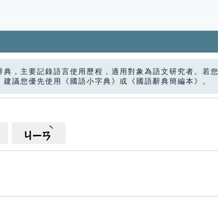
辭典，主要記錄語言使用歷程，適用對象為語文研究者。若
，建議您優先使用《國語小字典》或《國語辭典簡編本》。
ㄐㄧㄢ