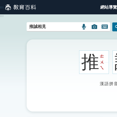
跳
網站導覽
:::
到
主
:::
要
內
語
圖
開
容
言
片
啟
搜
搜
鍵
尋
尋
盤
圖
圖
圖
推
ㄊ
示
示
示
ㄨ
ㄟ
漢語拼