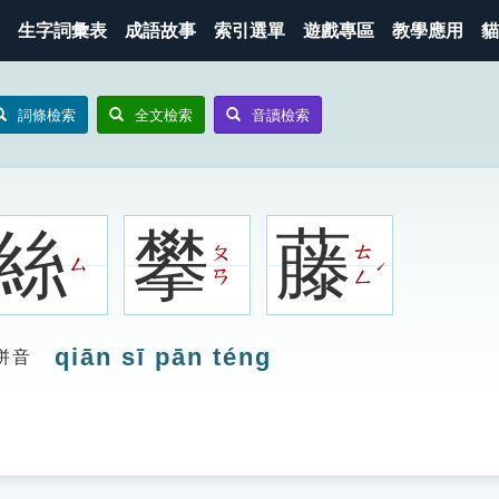
生字詞彙表
成語故事
索引選單
遊戲專區
教學應用
貓
詞條檢索
全文檢索
音讀檢索
絲
攀
藤
ㄆ
ㄊ
ㄙ
ˊ
ㄢ
ㄥ
qiān sī pān téng
拼音