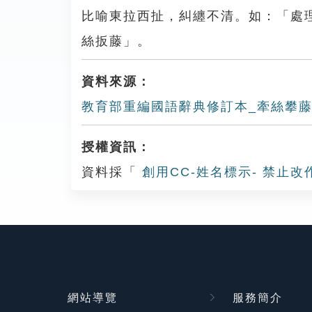
比喻東拉西扯，糾纏不清。如：「處
絲扳藤」。
資料來源：
教育部重編國語辭典修訂本_牽絲攀
授權資訊：
資料採「
創用CC-姓名標示- 禁止改
網站導覽
服務簡介