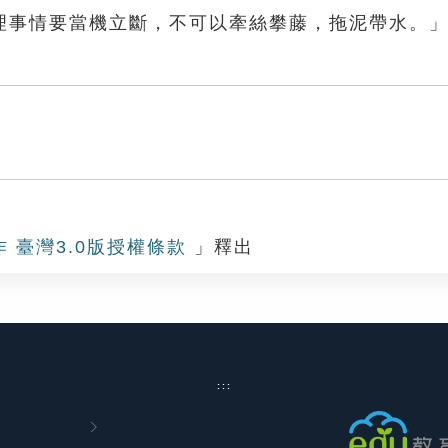
理事情要當機立斷，不可以牽絲攀藤，拖泥帶水。
藤
作 臺灣3.0版授權條款
」釋出
:::