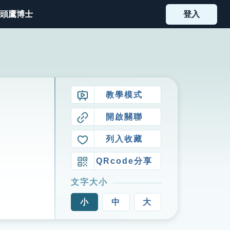
頭鷹博士
登入
教學模式
開啟關聯
列入收藏
QRcode分享
文字大小
小
中
大