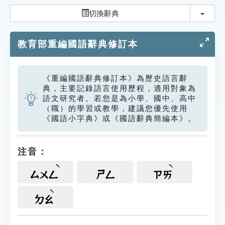
索引選單
切換
切換辭典
知識索引
教育部重編國語辭典修訂本
單字索引
生命大百科索引
《重編國語辭典修訂本》為歷史語言辭
典，主要記錄語言使用歷程，適用對象為
遊戲專區
語文研究者。若您是為小學、國中、高中
（職）的學習或教學，建議您優先使用
《國語小字典》或《國語辭典簡編本》。
教學應用
貓頭鷹博士
注音：
ㄙㄨㄥ
ㄕㄥ
ㄗㄞ
ㄉㄠ