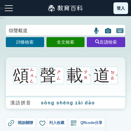
跳
登入
:::
到
主
:::
要
內
語
圖
開
容
注音索引圖示
筆畫索引圖示
部首索引表圖示
言
片
啟
詞條檢索
全文檢索
音讀檢索
搜
搜
鍵
尋
尋
盤
圖
圖
圖
示
示
示
頌
聲
載
道
ㄙ
ㄕ
ㄗ
ㄉ
ㄨ
ˋ
ˋ
ˋ
ㄥ
ㄞ
ㄠ
ㄥ
網站導覽
漢語拼音
sòng shēng zài dào
生字詞彙表
成語故事
開啟關聯
列入收藏
QRcode分享