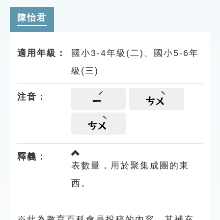
索引選單
陳怡君
知識索引
單字索引
適用年級：
國小3-4年級(二)、國小5-6年
生命大百科索引
級(三)
遊戲專區
注音：
ㄧ
ㄘㄨ
教學應用
ㄘㄨ
貓頭鷹博士
釋義：
表數量，用於聚集成團的東
西。
※此為教育百科會員投稿的內容，其補充