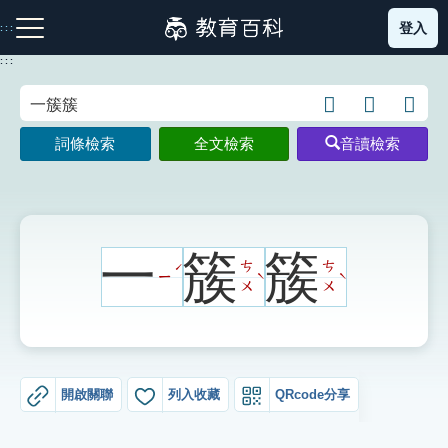
跳
登入
:::
到
主
:::
要
內
語
圖
開
容
注音索引圖示
筆畫索引圖示
部首索引表圖示
言
片
啟
詞條檢索
全文檢索
音讀檢索
搜
搜
鍵
尋
尋
盤
圖
圖
圖
示
示
示
一
簇
簇
ㄘ
ㄘ
ˊ
ㄧ
ˋ
ˋ
ㄨ
ㄨ
網站導覽
生字詞彙表
開啟關聯
列入收藏
QRcode分享
成語故事