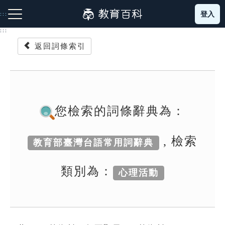
跳
登入
:::
到
主
:::
要
返回詞條索引
內
容
注音索引圖示
筆畫索引圖示
部首索引表圖示
您檢索的詞條辭典為：
, 檢索
教育部臺灣台語常用詞辭典
網站導覽
類別為：
心理活動
生字詞彙表
成語故事