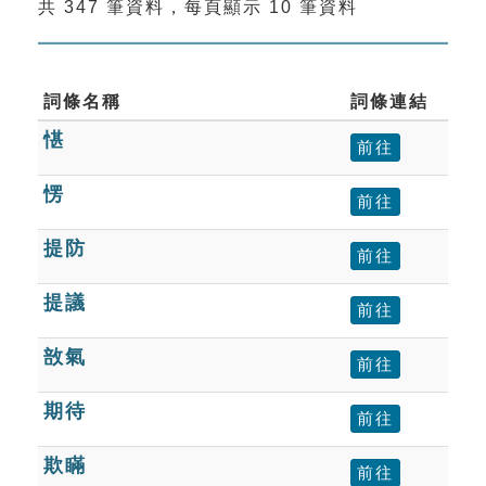
共 347 筆資料，每頁顯示 10 筆資料
索引選單
知識索引
單字索引
詞條名稱
詞條連結
愖
生命大百科索引
前往
愣
前往
遊戲專區
提防
前往
教學應用
提議
前往
貓頭鷹博士
敨氣
前往
期待
前往
欺瞞
前往