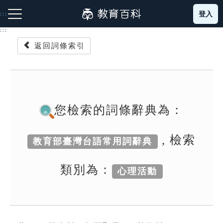
跳
登入
:::
到
主
:::
要
返回詞條索引
內
容
注音索引圖示
筆畫索引圖示
部首索引表圖示
您檢索的詞條辭典為：
, 檢索
教育部臺灣台語常用詞辭典
網站導覽
類別為：
心理活動
生字詞彙表
成語故事