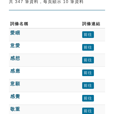
共 347 筆資料，每頁顯示 10 筆資料
索引選單
知識索引
單字索引
詞條名稱
詞條連結
愛睏
生命大百科索引
前往
意愛
前往
遊戲專區
感想
前往
教學應用
感應
前往
貓頭鷹博士
意願
前往
感覺
前往
敬重
前往